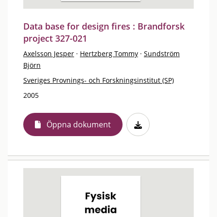
Data base for design fires : Brandforsk
project 327-021
Axelsson Jesper
·
Hertzberg Tommy
·
Sundström
Björn
Sveriges Provnings- och Forskningsinstitut (SP)
2005
Öppna dokument