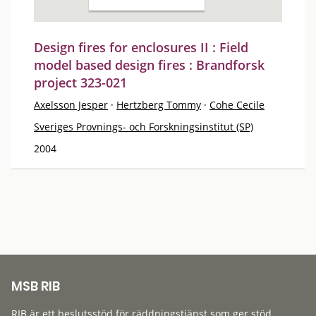
Design fires for enclosures II : Field
model based design fires : Brandforsk
project 323-021
Axelsson Jesper
·
Hertzberg Tommy
·
Cohe Cecile
Sveriges Provnings- och Forskningsinstitut (SP)
2004
MSB RIB
RIB är ett beslutsstöd för räddningstjänst som ger stöd