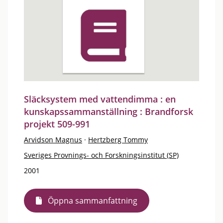
Släcksystem med vattendimma : en
kunskapssammanställning : Brandforsk
projekt 509-991
Arvidson Magnus
·
Hertzberg Tommy
Sveriges Provnings- och Forskningsinstitut (SP)
2001
Öppna sammanfattning