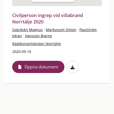
Civilperson ingrep vid villabrand
Norrtälje 2020
Svärdsèn Magnus
·
Markusson Simon
·
Paulström
Johan
·
Hansson Bjarne
Räddningstjänsten Norrtälje
2020-09-10
Öppna dokument