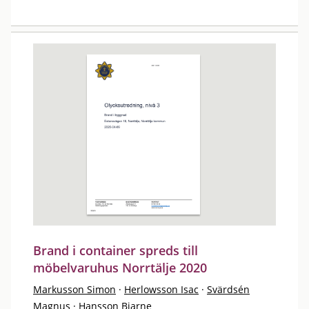
Brand i container spreds till
möbelvaruhus Norrtälje 2020
Markusson Simon
·
Herlowsson Isac
·
Svärdsén
Magnus
·
Hansson Bjarne