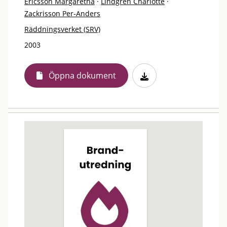
Ericsson Margaretha
·
Lindgren Charlotte
·
Zackrisson Per-Anders
Räddningsverket (SRV)
2003
Öppna dokument