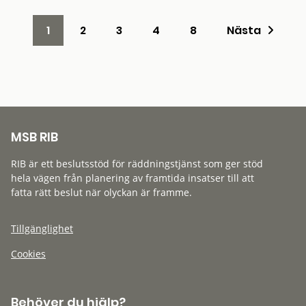
1
2
3
4
8
Nästa
MSB RIB
RIB är ett beslutsstöd för räddningstjänst som ger stöd
hela vägen från planering av framtida insatser till att
fatta rätt beslut när olyckan är framme.
Tillgänglighet
Cookies
Behöver du hjälp?