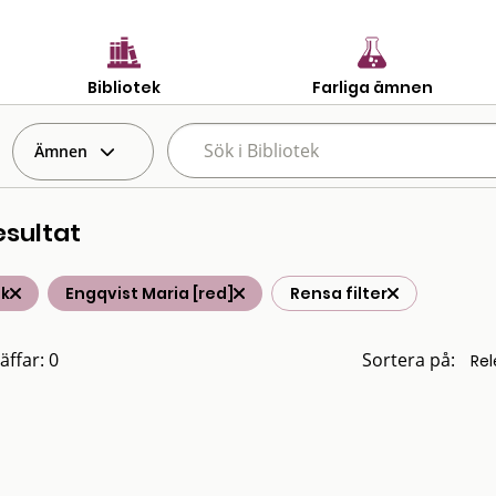
Bibliotek
Farliga ämnen
Ämnen
esultat
ik
Engqvist Maria [red]
Rensa filter
äffar: 0
Sortera på: