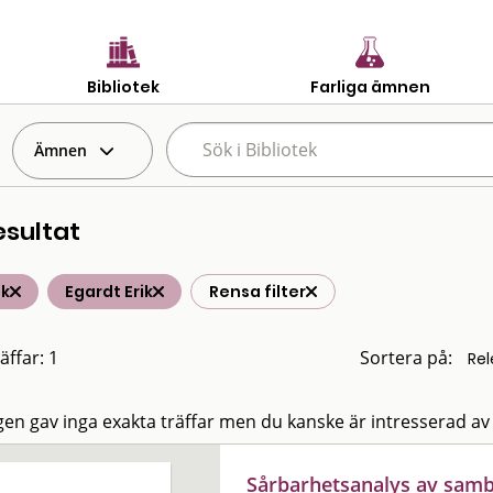
Bibliotek
Farliga ämnen
Ämnen
esultat
ik
Egardt Erik
Rensa filter
äffar: 1
Sortera på:
en gav inga exakta träffar men du kanske är intresserad av
Sårbarhetsanalys av samb