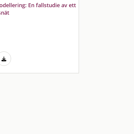
ellering: En fallstudie av ett
snät