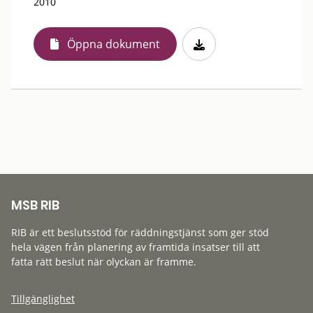
2010
Öppna dokument
MSB RIB
RIB är ett beslutsstöd för räddningstjänst som ger stöd
hela vägen från planering av framtida insatser till att
fatta rätt beslut när olyckan är framme.
Tillgänglighet