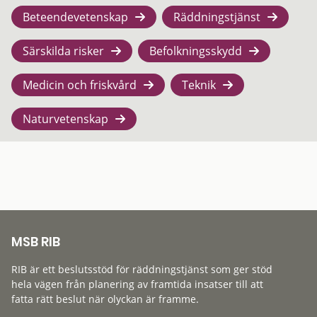
Beteendevetenskap
Räddningstjänst
Särskilda risker
Befolkningsskydd
Medicin och friskvård
Teknik
Naturvetenskap
MSB RIB
RIB är ett beslutsstöd för räddningstjänst som ger stöd
hela vägen från planering av framtida insatser till att
fatta rätt beslut när olyckan är framme.