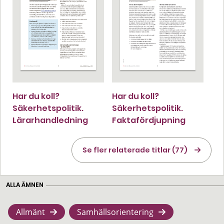
Har du koll?
Har du koll?
Säkerhetspolitik.
Säkerhetspolitik.
Lärarhandledning
Faktafördjupning
Se fler relaterade titlar (77)
ALLA ÄMNEN
Allmänt
Samhällsorientering