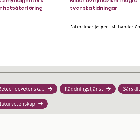
ka myndigheters
Bilder av nynazism i några
nhetsåterföring
svenska tidningar
Falkheimer Jesper
·
Mithander C
Beteendevetenskap
Räddningstjänst
Särskil
Naturvetenskap