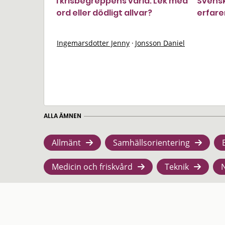
I krisbegreppens värld: Lek med
Svens
ord eller dödligt allvar?
erfare
Ingemarsdotter Jenny
·
Jonsson Daniel
ALLA ÄMNEN
Allmänt
Samhällsorientering
Medicin och friskvård
Teknik