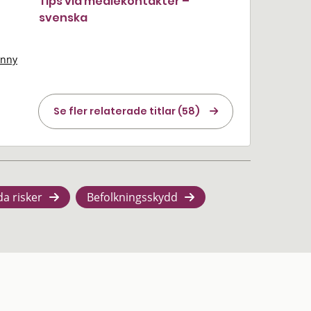
Tips vid mediekontakter –
svenska
onny
Se fler relaterade titlar (58)
da risker
Befolkningsskydd