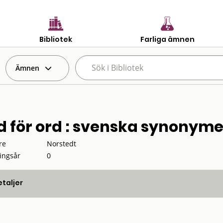
Bibliotek
Farliga ämnen
Ämnen
d för ord : svenska synonyme
re
Norstedt
ingsår
0
taljer