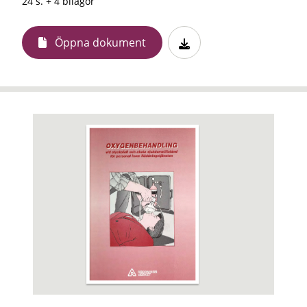
24 s. + 4 bilagor
Öppna dokument