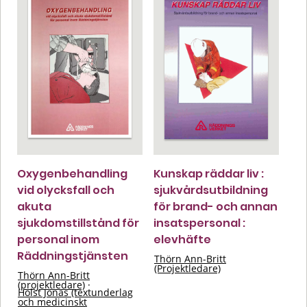
Oxygenbehandling
Kunskap räddar liv :
vid olycksfall och
sjukvårdsutbildning
akuta
för brand- och annan
sjukdomstillstånd för
insatspersonal :
personal inom
elevhäfte
Räddningstjänsten
Thörn Ann-Britt
(Projektledare)
Thörn Ann-Britt
(projektledare)
·
Holst Jonas (textunderlag
och medicinskt