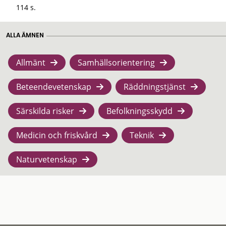
114 s.
ALLA ÄMNEN
Allmänt
Samhällsorientering
Beteendevetenskap
Räddningstjänst
Särskilda risker
Befolkningsskydd
Medicin och friskvård
Teknik
Naturvetenskap