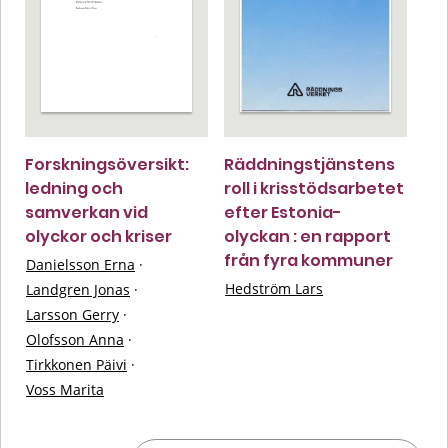
Forskningsöversikt:
Räddningstjänstens
ledning och
roll i krisstödsarbetet
samverkan vid
efter Estonia-
olyckor och kriser
olyckan : en rapport
från fyra kommuner
Danielsson Erna
·
Hedström Lars
Landgren Jonas
·
Larsson Gerry
·
Olofsson Anna
·
Tirkkonen Päivi
·
Voss Marita