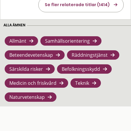
Se fler relaterade titlar (1414)
ALLA ÄMNEN
Allmänt
Samhällsorientering
Beteendevetenskap
Räddningstjänst
Särskilda risker
Befolkningsskydd
Medicin och friskvård
Teknik
Naturvetenskap