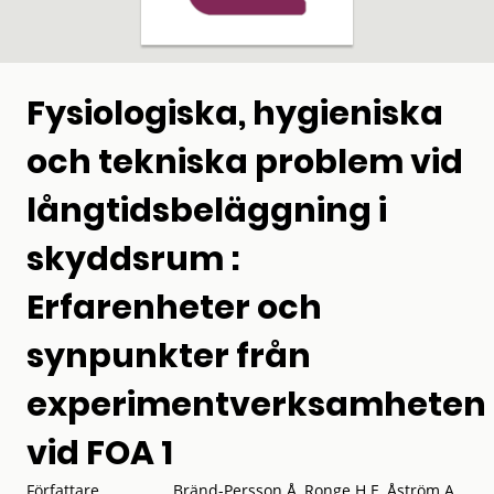
Fysiologiska, hygieniska
och tekniska problem vid
långtidsbeläggning i
skyddsrum :
Erfarenheter och
synpunkter från
experimentverksamheten
vid FOA 1
Författare
Bränd-Persson Å, Ronge H E, Åström A