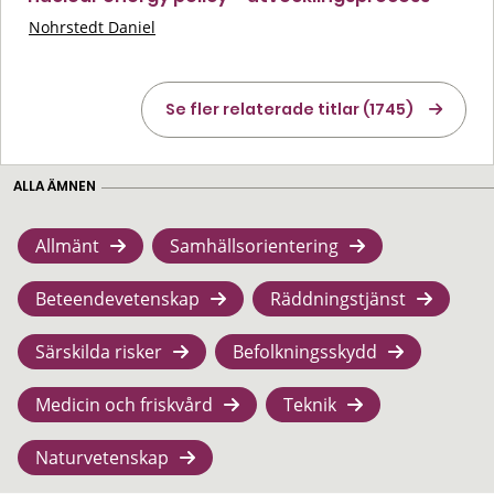
Nohrstedt Daniel
Se fler relaterade titlar (1745)
ALLA ÄMNEN
Allmänt
Samhällsorientering
Beteendevetenskap
Räddningstjänst
Särskilda risker
Befolkningsskydd
Medicin och friskvård
Teknik
Naturvetenskap