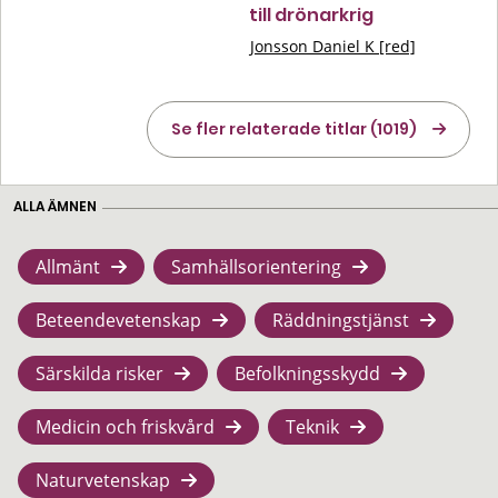
till drönarkrig
Jonsson Daniel K [red]
Se fler relaterade titlar (1019)
ALLA ÄMNEN
Allmänt
Samhällsorientering
Beteendevetenskap
Räddningstjänst
Särskilda risker
Befolkningsskydd
Medicin och friskvård
Teknik
Naturvetenskap