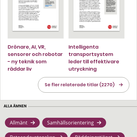
Drönare, AI, VR,
Intelligenta
sensorer och robotar
transportsystem
- ny teknik som
leder till effektivare
räddar liv
utryckning
Se fler relaterade titlar (2270)
ALLA ÄMNEN
Allmänt
Samhällsorientering