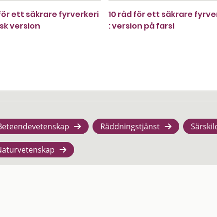
för ett säkrare fyrverkeri
10 råd för ett säkrare fyrve
lsk version
: version på farsi
Beteendevetenskap
Räddningstjänst
Särskil
Naturvetenskap