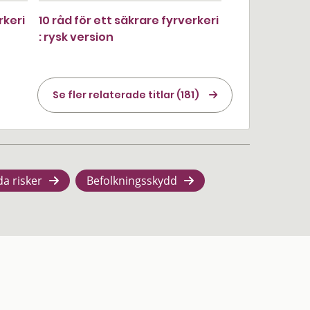
rkeri
10 råd för ett säkrare fyrverkeri
: rysk version
Se fler relaterade titlar (181)
da risker
Befolkningsskydd