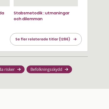
da
Stabsmetodik : utmaningar
och dilemman
Se fler relaterade titlar (1286)
da risker
Befolkningsskydd