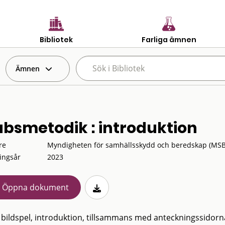
Bibliotek
Farliga ämnen
Ämnen
absmetodik : introduktion
re
Myndigheten för samhällsskydd och beredskap (MSB
ingsår
2023
Öppna dokument
 bildspel, introduktion, tillsammans med anteckningssidorna