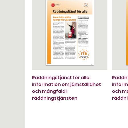
Räddningstjänst för alla :
Räddnin
information om jämställdhet
inform
och mångfald i
och må
räddningstjänsten
räddn