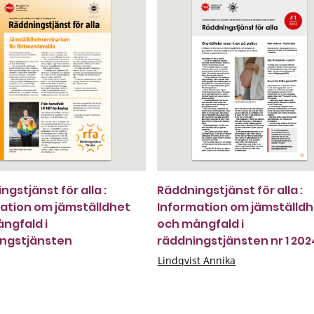
gstjänst för alla :
Räddningstjänst för alla :
ation om jämställdhet
Information om jämställd
ngfald i
och mångfald i
ingstjänsten
räddningstjänsten nr 1 202
Lindqvist Annika