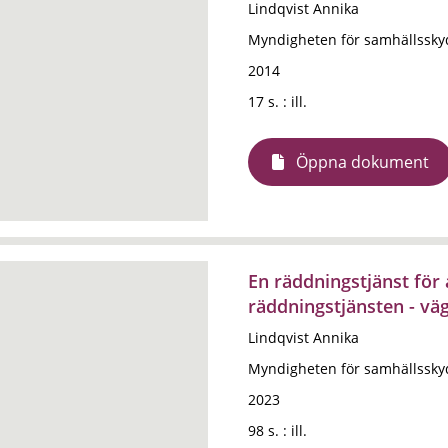
Lindqvist Annika
Myndigheten för samhällssky
2014
17 s. : ill.
Öppna dokument
En räddningstjänst för 
räddningstjänsten - vä
Lindqvist Annika
Myndigheten för samhällssky
2023
98 s. : ill.