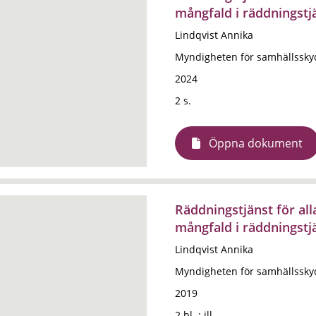
mångfald i räddningstj
Lindqvist Annika
Myndigheten för samhällssky
2024
2 s.
Öppna dokument
Räddningstjänst för all
mångfald i räddningstj
Lindqvist Annika
Myndigheten för samhällssky
2019
2 bl. : ill.