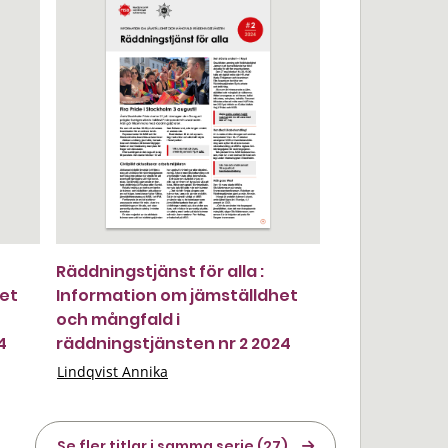
Räddningstjänst för alla :
het
Information om jämställdhet
och mångfald i
4
räddningstjänsten nr 2 2024
Lindqvist Annika
Se fler titlar i samma serie (27)