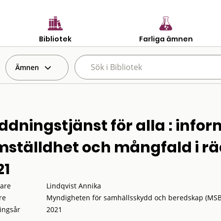
Bibliotek
Farliga ämnen
Ämnen
ddningstjänst för alla : info
mställdhet och mångfald i rä
21
tare
Lindqvist Annika
re
Myndigheten för samhällsskydd och beredskap (MSB
ingsår
2021