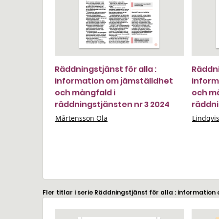
Räddningstjänst för alla :
Räddnin
information om jämställdhet
inform
och mångfald i
och må
räddningstjänsten nr 3 2024
räddni
Mårtensson Ola
Lindqvi
Fler titlar i serie Räddningstjänst för alla : informat