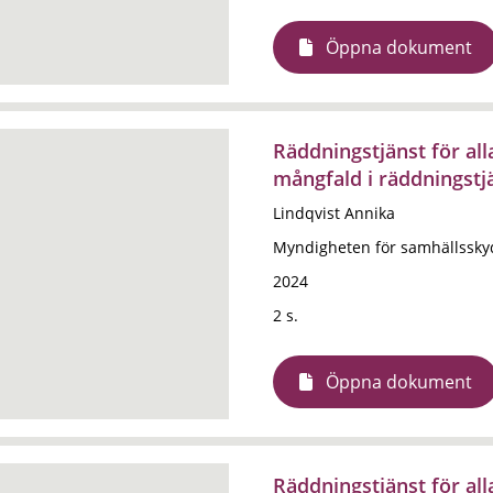
Öppna dokument
Räddningstjänst för al
mångfald i räddningstj
Lindqvist Annika
Myndigheten för samhällssky
2024
2 s.
Öppna dokument
Räddningstjänst för al