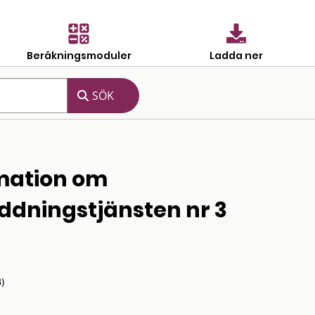
Beräkningsmoduler
Ladda ner
rmation om
ddningstjänsten nr 3
)