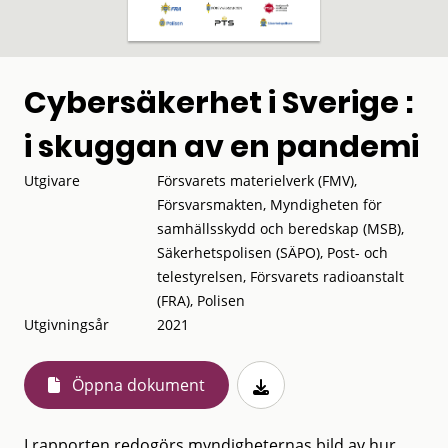
Cybersäkerhet i Sverige :
i skuggan av en pandemi
Utgivare
Försvarets materielverk (FMV),
Försvarsmakten, Myndigheten för
samhällsskydd och beredskap (MSB),
Säkerhetspolisen (SÄPO), Post- och
telestyrelsen, Försvarets radioanstalt
(FRA), Polisen
Utgivningsår
2021
Öppna dokument
I rapporten redogörs myndigheternas bild av hur