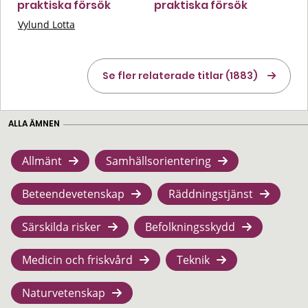
praktiska försök
praktiska försök
Vylund Lotta
Se fler relaterade titlar (1883)
ALLA ÄMNEN
Allmänt
Samhällsorientering
Beteendevetenskap
Räddningstjänst
Särskilda risker
Befolkningsskydd
Medicin och friskvård
Teknik
Naturvetenskap