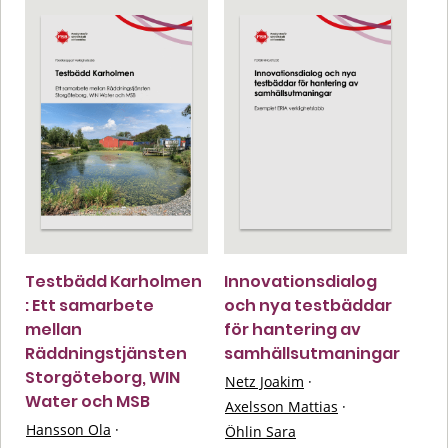
Testbädd Karholmen
Innovationsdialog
: Ett samarbete
och nya testbäddar
mellan
för hantering av
Räddningstjänsten
samhällsutmaningar
Storgöteborg, WIN
Netz Joakim
·
Water och MSB
Axelsson Mattias
·
Hansson Ola
·
Öhlin Sara