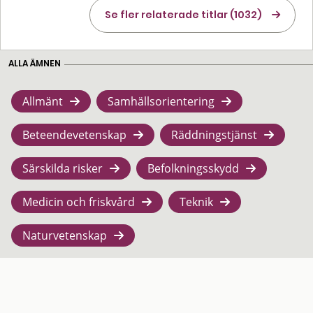
Se fler relaterade titlar (1032)
ALLA ÄMNEN
Allmänt
Samhällsorientering
Beteendevetenskap
Räddningstjänst
Särskilda risker
Befolkningsskydd
Medicin och friskvård
Teknik
Naturvetenskap