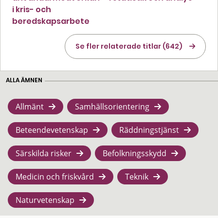
i kris- och
beredskapsarbete
Se fler relaterade titlar (642)
ALLA ÄMNEN
Allmänt
Samhällsorientering
Beteendevetenskap
Räddningstjänst
Särskilda risker
Befolkningsskydd
Medicin och friskvård
Teknik
Naturvetenskap