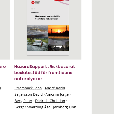
are
HazardSupport : Riskbaserat
beslutsstöd för framtidens
naturolyckor
H
Strömbäck Lena
·
André Karin
·
Segersson David
·
Amorim Jorge
·
Berg Peter
·
Dietrich Christian
·
Gerger Swartling Åsa
·
Järnberg Linn