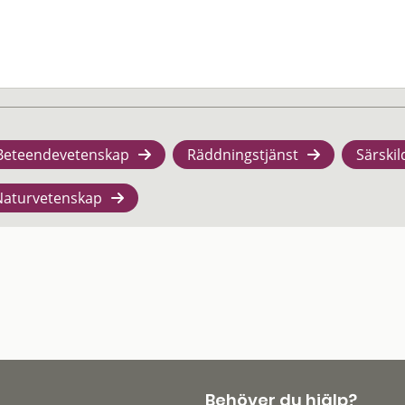
Beteendevetenskap
Räddningstjänst
Särskil
Naturvetenskap
Behöver du hjälp?