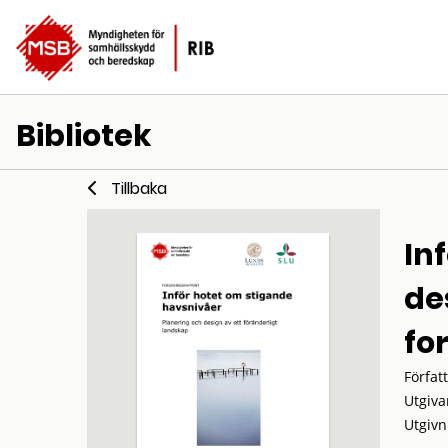
Bibliotek
Tillbaka
In
de
fo
Förfat
Utgiva
Utgivn