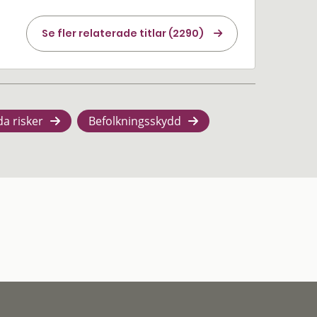
Se fler relaterade titlar (2290)
da risker
Befolkningsskydd