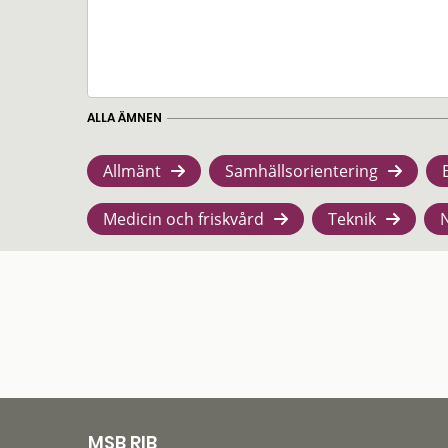
ALLA ÄMNEN
Allmänt
Samhällsorientering
Medicin och friskvård
Teknik
MSB RIB