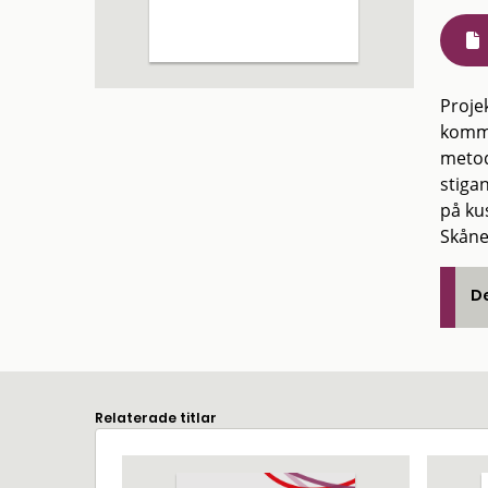
Proje
kommu
metod
stiga
på ku
Skåne
De
Relaterade titlar