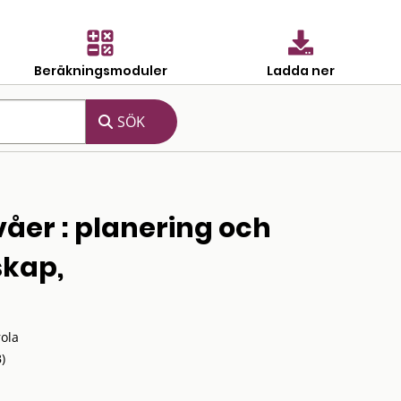
Beräkningsmoduler
Ladda ner
våer : planering och
skap,
ola
)