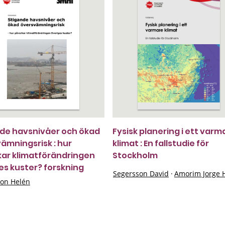
de havsnivåer och ökad
Fysisk planering i ett varm
ämningsrisk : hur
klimat : En fallstudie för
ar klimatförändringen
Stockholm
es kuster? forskning
Segersson David
·
Amorim Jorge 
on Helén