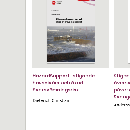
HazardSupport : stigande
Stigan
havsnivåer och ökad
översv
översvämningsrisk
påverk
Sverig
Dieterich Christian
Anderss