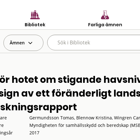
Bibliotek
Farliga ämnen
Ämnen
för hotet om stigande havsni
sign av ett föränderligt land
rskningsrapport
tare
Germundsson Tomas, Blennow Kristina, Wingren Car
re
Myndigheten för samhällsskydd och beredskap (MSB
ingsår
2017