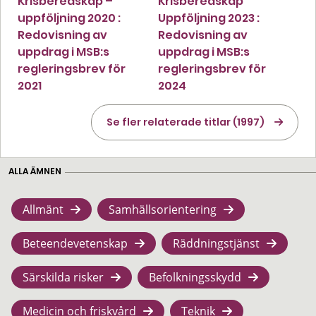
Krisberedskap –
Krisberedskap
uppföljning 2020 :
Uppföljning 2023 :
Redovisning av
Redovisning av
uppdrag i MSB:s
uppdrag i MSB:s
regleringsbrev för
regleringsbrev för
2021
2024
Se fler relaterade titlar (1997)
ALLA ÄMNEN
Allmänt
Samhällsorientering
Beteendevetenskap
Räddningstjänst
Särskilda risker
Befolkningsskydd
Medicin och friskvård
Teknik