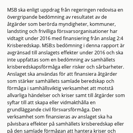
MSB ska enligt uppdrag från regeringen redovisa en
övergripande bedömning av resultatet av de
åtgärder som berörda myndigheter, kommuner,
landsting och frivilliga försvarsorganisationer har
vidtagit under 2016 med finansiering från anslag 2:4
Krisberedskap. MSB:s bedömning i denna rapport är
avgränsad till anslagets effekter under 2016 och ska
inte uppfattas som en bedömning av samhällets
krisberedskapsförmåga eller risker och sårbarheter.
Anslaget ska användas för att finansiera åtgärder
som stärker samhällets samlade beredskap och
förmåga i samhällsviktig verksamhet att motstå
allvarliga händelser och kriser samt till åtgärder som
syftar till att skapa eller vidmakthålla en
grundläggande civil försvarsförmåga. Den
verksamhet som finansieras av anslaget ska ha
påvisbara effekter på samhällets krisberedskap eller
på den samlade förmågan att hantera kriser och