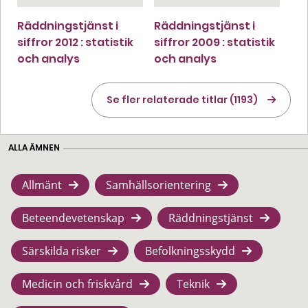
Räddningstjänst i
Räddningstjänst i
siffror 2012 : statistik
siffror 2009 : statistik
och analys
och analys
Se fler relaterade titlar (1193)
ALLA ÄMNEN
Allmänt
Samhällsorientering
Beteendevetenskap
Räddningstjänst
Särskilda risker
Befolkningsskydd
Medicin och friskvård
Teknik