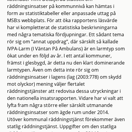
räddningsinsatser på kommunnivå kan hämtas i
form av statistiktabeller eller anpassade uttag på
MSB:s webbplats. För att öka rapportens läsvärde
har vi kompletterat de statistiska beskrivningarna
med några tematiska fördjupningar. Ett sådant tema
rör sig om ”annat uppdrag”, där särskilt så kallade
IVPA-Larm (I Väntan På Ambulans) är en larmtyp som
ökat under en följd av år. I ett antal kommuner,
främst i glesbygd, är detta nu den klart dominerande
larmtypen. Även om detta inte rör sig om
räddningsinsatser i lagens (lag (2003:778) om skydd
mot olyckor) mening väljer flertalet
räddningstjänster att redovisa dessa utryckningar i
den nationella insatsrapporten. Vidare har vi valt att
lyfta fram några större eller särskilt utmanande
räddningsinsatser som ägde rum under 2014.
Utöver kommunal räddningstjänst förekommer även
statlig räddningstjänst. Uppgifter om den statliga