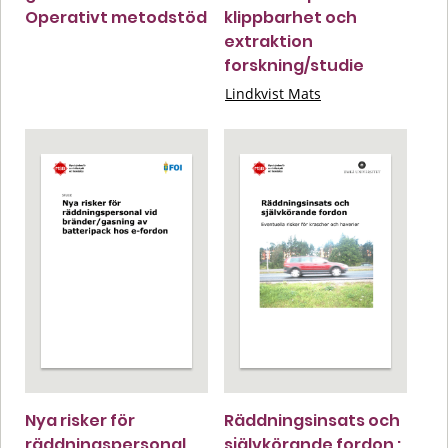
Operativt metodstöd
klippbarhet och
extraktion
forskning/studie
Lindkvist Mats
Nya risker för
Räddningsinsats och
räddningspersonal
självkörande fordon :