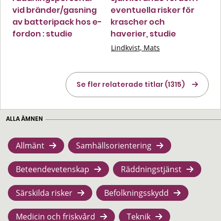
vid bränder/gasning
eventuella risker för
av batteripack hos e-
krascher och
fordon : studie
haverier, studie
Lindkvist, Mats
Se fler relaterade titlar (1315)
ALLA ÄMNEN
Allmänt
Samhällsorientering
Beteendevetenskap
Räddningstjänst
Särskilda risker
Befolkningsskydd
Medicin och friskvård
Teknik