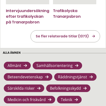
Intervjuundersökning
Trafikolycka
efter trafikolyckan
Tranarpsbron
på Tranarpsbron
Se fler relaterade titlar (1373)
ALLA ÄMNEN
Allmänt
Samhällsorientering
Beteendevetenskap
Räddningstjänst
Särskilda risker
Befolkningsskydd
Medicin och friskvård
Teknik