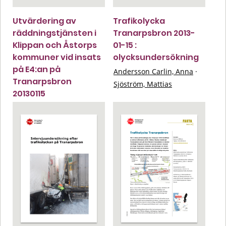
Utvärdering av
Trafikolycka
räddningstjänsten i
Tranarpsbron 2013-
Klippan och Åstorps
01-15 :
kommuner vid insats
olycksundersökning
på E4:an på
Andersson Carlin, Anna
·
Tranarpsbron
Sjöström, Mattias
20130115