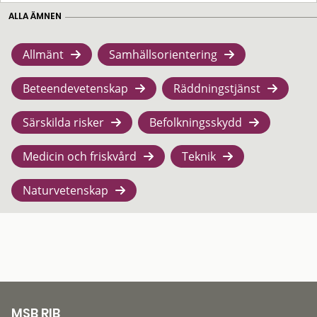
ALLA ÄMNEN
Allmänt
Samhällsorientering
Beteendevetenskap
Räddningstjänst
Särskilda risker
Befolkningsskydd
Medicin och friskvård
Teknik
Naturvetenskap
MSB RIB