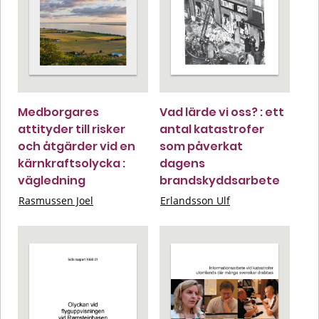
Medborgares
Vad lärde vi oss? : ett
attityder till risker
antal katastrofer
och åtgärder vid en
som påverkat
kärnkraftsolycka :
dagens
vägledning
brandskyddsarbete
Rasmussen Joel
Erlandsson Ulf