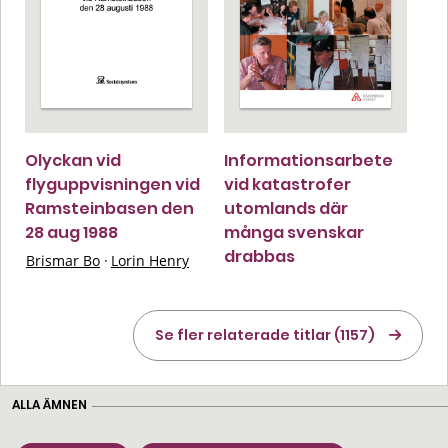
Olyckan vid
Informationsarbete
flyguppvisningen vid
vid katastrofer
Ramsteinbasen den
utomlands där
28 aug 1988
många svenskar
drabbas
Brismar Bo
·
Lorin Henry
Se fler relaterade titlar (1157)
ALLA ÄMNEN