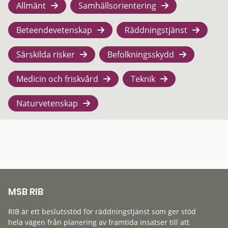
Allmänt
Samhällsorientering
Beteendevetenskap
Räddningstjänst
Särskilda risker
Befolkningsskydd
Medicin och friskvård
Teknik
Naturvetenskap
MSB RIB
RIB är ett beslutsstöd för räddningstjänst som ger stöd
hela vägen från planering av framtida insatser till att