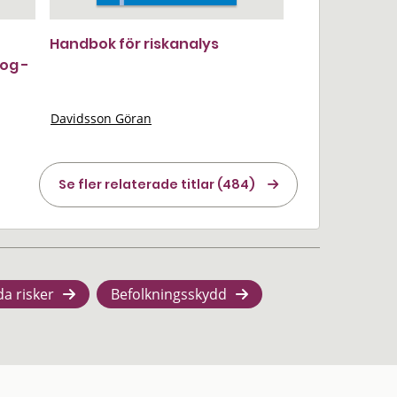
Handbok för riskanalys
log -
Davidsson Göran
Se fler relaterade titlar (484)
da risker
Befolkningsskydd