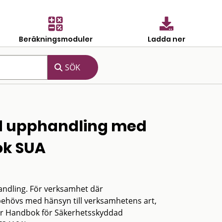
Beräkningsmoduler
Ladda ner
d upphandling med
ok SUA
andling. För verksamhet där
behövs med hänsyn till verksamhetens art,
r Handbok för Säkerhetsskyddad