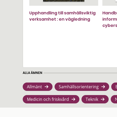
Upphandling till samhällsviktig
Handbo
verksamhet : en vägledning
inform
cyber
ALLA ÄMNEN
Allmänt
Samhällsorientering
Medicin och friskvård
Teknik