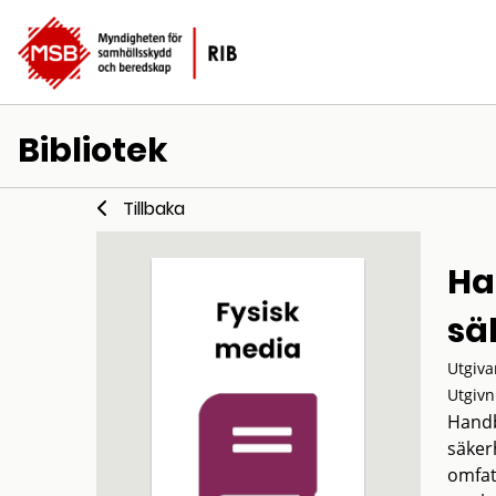
Bibliotek
Tillbaka
Ha
sä
Utgiva
Utgivn
Handb
säker
omfat