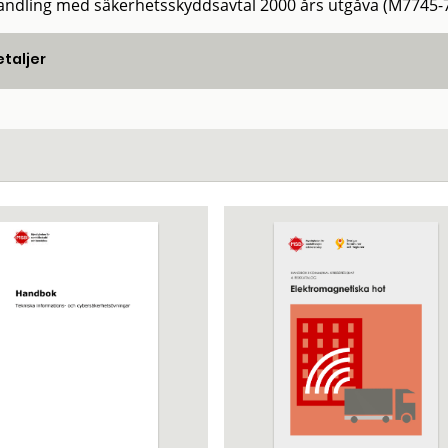
ndling med säkerhetsskyddsavtal 2000 års utgåva (M7745-
taljer