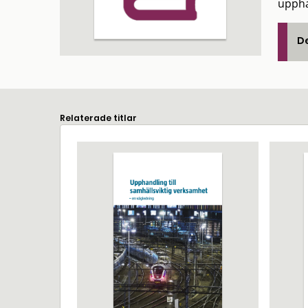
uppha
De
Relaterade titlar