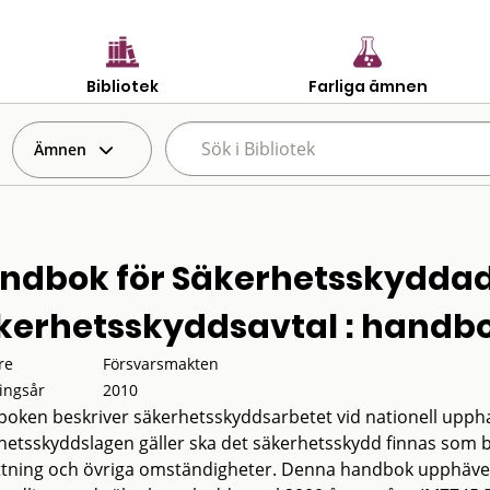
Bibliotek
Farliga ämnen
Ämnen
ndbok för Säkerhetsskydda
kerhetsskyddsavtal : handb
re
Försvarsmakten
ingsår
2010
oken beskriver säkerhetsskyddsarbetet vid nationell upph
hetsskyddslagen gäller ska det säkerhetsskydd finnas som 
tning och övriga omständigheter. Denna handbok upphäve