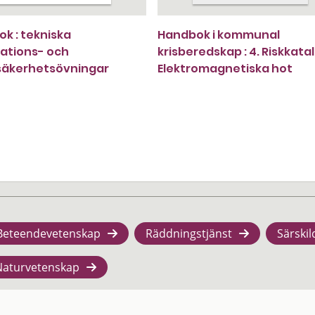
k : tekniska
Handbok i kommunal
ations- och
krisberedskap : 4. Riskkata
säkerhetsövningar
Elektromagnetiska hot
Beteendevetenskap
Räddningstjänst
Särskil
Naturvetenskap