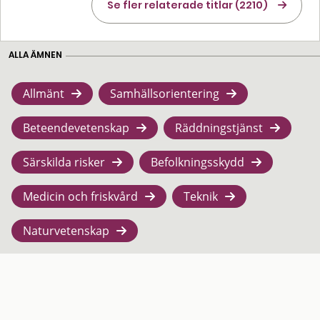
Se fler relaterade titlar (2210)
ALLA ÄMNEN
Allmänt
Samhällsorientering
Beteendevetenskap
Räddningstjänst
Särskilda risker
Befolkningsskydd
Medicin och friskvård
Teknik
Naturvetenskap