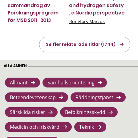
sammandrag av
and hydrogen safety
Forskningsprogram
: a Nordic perspective
för MSB 2011–2013
Runefors Marcus
Se fler relaterade titlar (1744)
ALLA ÄMNEN
Allmänt
Samhällsorientering
Beteendevetenskap
Räddningstjänst
Särskilda risker
Befolkningsskydd
Medicin och friskvård
Teknik