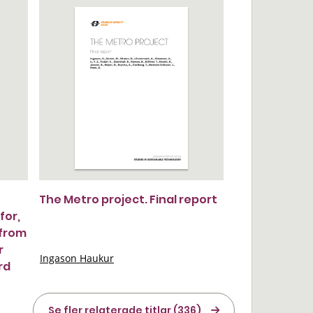
The Metro project. Final report
for,
 from
r
Ingason Haukur
rd
Se fler relaterade titlar (336)