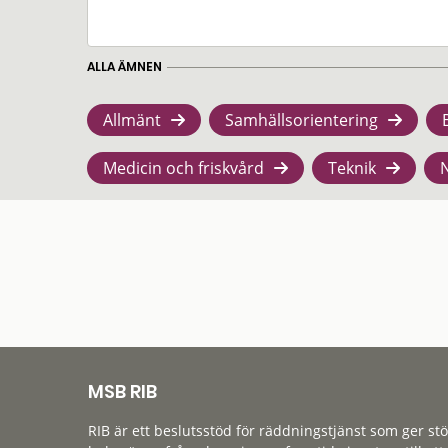
ALLA ÄMNEN
Allmänt
Samhällsorientering
Medicin och friskvård
Teknik
MSB RIB
RIB är ett beslutsstöd för räddningstjänst som ger st