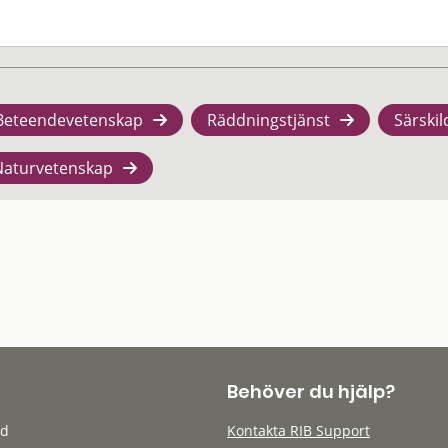
Beteendevetenskap
Räddningstjänst
Särskil
Naturvetenskap
Behöver du hjälp?
öd
Kontakta RIB Support