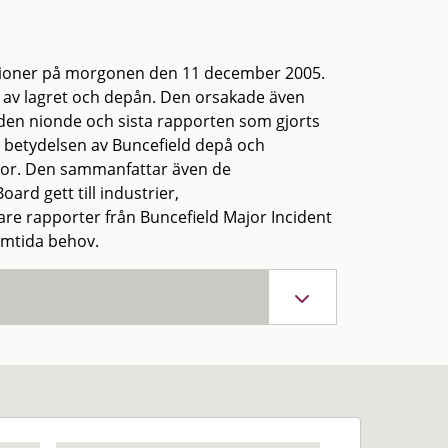
plosioner på morgonen den 11 december 2005.
r av lagret och depån. Den orsakade även
den nionde och sista rapporten som gjorts
p betydelsen av Buncefield depå och
dor. Den sammanfattar även de
rd gett till industrier,
are rapporter från Buncefield Major Incident
amtida behov.