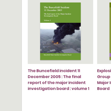
The Buncefield incident 11
Explos
December 2005 : The final
Group 
report of the major incident
Major 
investigation board : volume 1
Board