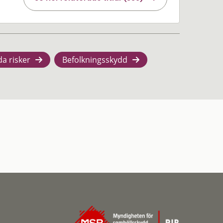
da risker
Befolkningsskydd