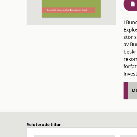
I Bun
Explo
stor 
av Bu
beskr
rekom
förfa
Inves
De
Relaterade titlar