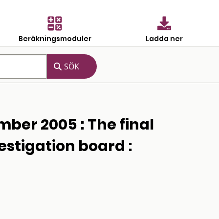
Beräkningsmoduler
Ladda ner
mber 2005 : The final
estigation board :