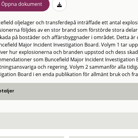
Öppna dokument
cefield oljelager och transferdepå inträffade ett antal ex
sionerna följdes av en stor brand som förstörde stora dela
skada på bostäder och affärsbyggnader i området. Detta är 
ncefield Major Incident Investigation Board. Volym 1 tar up
iver hur explosionerna och branden uppstod och dess ska
mendationer som Buncefield Major Incident Investigation Boa
ttningsansvariga och regering. Volym 2 sammanför alla tidig
tigation Board i en enda publikation för allmänt bruk och fr
taljer