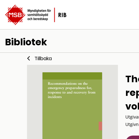
Bibliotek
Tillbaka
Th
re
vo
Utgiva
Utgivn