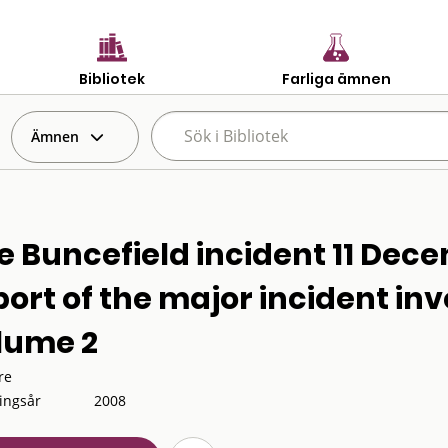
Bibliotek
Farliga ämnen
Ämnen
e Buncefield incident 11 Dece
port of the major incident inv
lume 2
re
ingsår
2008