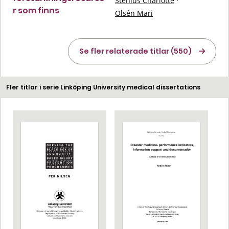
Stenius Charlotte
·
r som finns
Olsén Mari
Se fler relaterade titlar (550)
Fler titlar i serie Linköping University medical dissertations