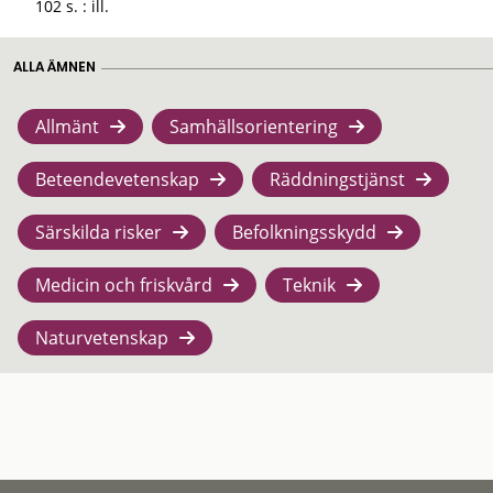
102 s. : ill.
ALLA ÄMNEN
Allmänt
Samhällsorientering
Beteendevetenskap
Räddningstjänst
Särskilda risker
Befolkningsskydd
Medicin och friskvård
Teknik
Naturvetenskap