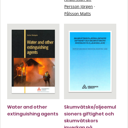
Persson Jörgen
·
Pålsson Matts
Water and other
Skumvätske/oljeemul
extinguishing agents
sioners giftighet och
skumvätskors
inverkan på