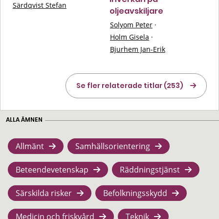
Särdqvist Stefan
oljeavskiljare
Solyom Peter
·
Holm Gisela
·
Bjurhem Jan-Erik
Se fler relaterade titlar (253)
ALLA ÄMNEN
Allmänt
Samhällsorientering
Beteendevetenskap
Räddningstjänst
Särskilda risker
Befolkningsskydd
Medicin och friskvård
Teknik