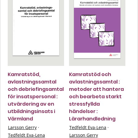
Kamratstöd,
Kamratstöd och
avlastningssamtal
avlastningssamtal :
och debriefingsamtal
metoder att hantera
för insatspersonal :
och bearbeta starkt
utvärdering av en
stressfyllda
utbildningsinsats i
händelser :
Värmland
Lärarhandledning
Larsson Gerry
·
Tedfeldt Eva-Lena
·
Tedfeldt Eva-Lena
Larsson Gerry