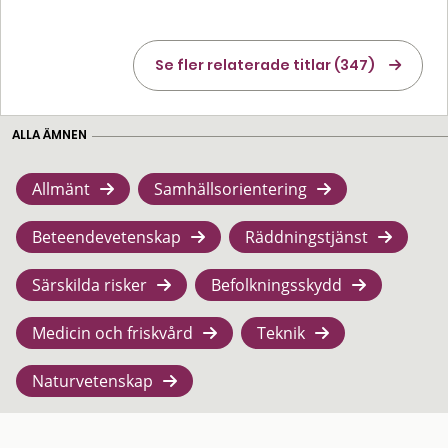
Se fler relaterade titlar (347)
ALLA ÄMNEN
Allmänt
Samhällsorientering
Beteendevetenskap
Räddningstjänst
Särskilda risker
Befolkningsskydd
Medicin och friskvård
Teknik
Naturvetenskap