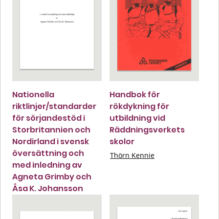
Nationella
Handbok för
riktlinjer/standarder
rökdykning för
för sörjandestöd i
utbildning vid
Storbritannien och
Räddningsverkets
Nordirland i svensk
skolor
översättning och
Thörn Kennie
med inledning av
Agneta Grimby och
Åsa K. Johansson