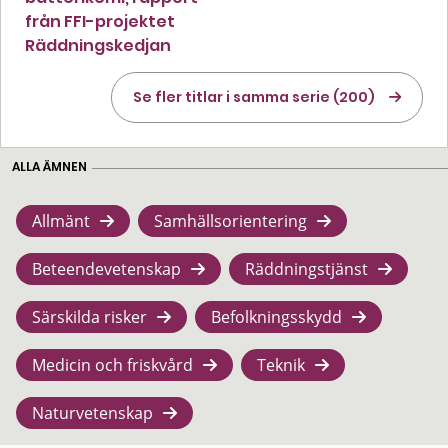
från FFI-projektet
Räddningskedjan
Se fler titlar i samma serie (200)
ALLA ÄMNEN
Allmänt
Samhällsorientering
Beteendevetenskap
Räddningstjänst
Särskilda risker
Befolkningsskydd
Medicin och friskvård
Teknik
Naturvetenskap