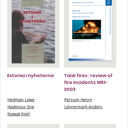
Estonia i nyheterna
Tank fires : review of
fire incidents 1951-
2003
Hedman Lowe
·
Persson Henry
·
Hadenius Stig
·
Lönnermark Anders
Nowak Kjell