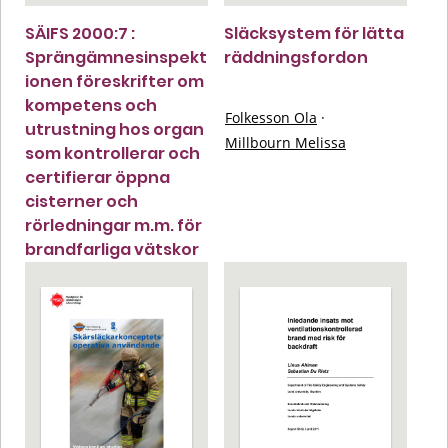
SÄIFS 2000:7 :
Släcksystem för lätta
Sprängämnesinspekt
räddningsfordon
ionen föreskrifter om
kompetens och
Folkesson Ola
·
utrustning hos organ
Millbourn Melissa
som kontrollerar och
certifierar öppna
cisterner och
rörledningar m.m. för
brandfarliga vätskor