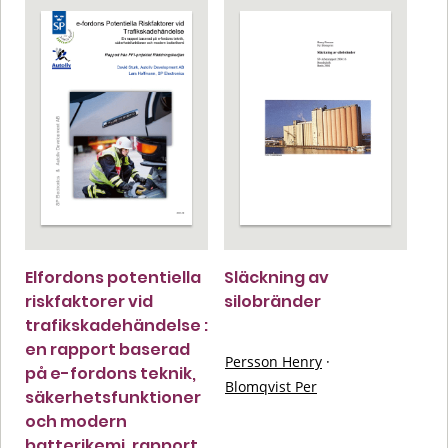
Elfordons potentiella
Släckning av
riskfaktorer vid
silobränder
trafikskadehändelse :
en rapport baserad
Persson Henry
·
på e-fordons teknik,
Blomqvist Per
säkerhetsfunktioner
och modern
batterikemi, rapport