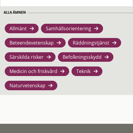
ALLA ÄMNEN
Allmänt
Samhällsorientering
Beteendevetenskap
Räddningstjänst
Särskilda risker
Befolkningsskydd
Medicin och friskvård
Teknik
Naturvetenskap