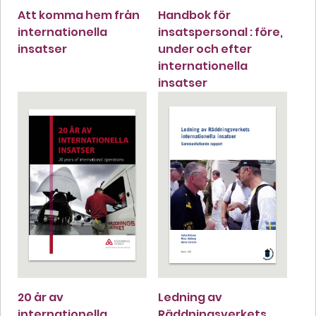
Att komma hem från
Handbok för
internationella
insatspersonal : före,
insatser
under och efter
internationella
insatser
20 år av
Ledning av
internationella
Räddningsverkets