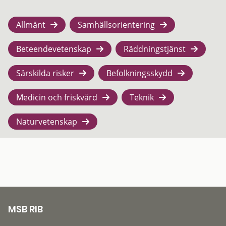
Allmänt
Samhällsorientering
Beteendevetenskap
Räddningstjänst
Särskilda risker
Befolkningsskydd
Medicin och friskvård
Teknik
Naturvetenskap
MSB RIB