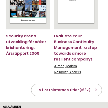
Security arena
Evaluate Your
utveckling för säker
Business Continuity
krishantering :
Management : a step
Årsrapport 2009
towards a more
resilient company!
Almén, Joakim
·
Rosqvist, Anders
Se fler relaterade titlar (1637)
ALLA ÄMNEN