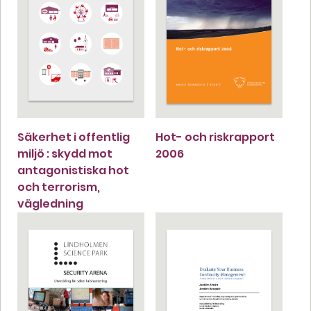
Säkerhet i offentlig
Hot- och riskrapport
miljö : skydd mot
2006
antagonistiska hot
och terrorism,
vägledning