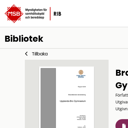
Bibliotek
Tillbaka
Br
Gy
Förfat
Utgiva
Utgivn