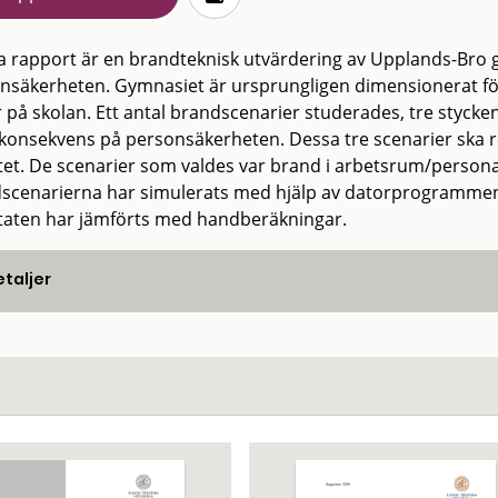
 rapport är en brandteknisk utvärdering av Upplands-Br
nsäkerheten. Gymnasiet är ursprungligen dimensionerat för 
 på skolan. Ett antal brandscenarier studerades, tre stycken
konsekvens på personsäkerheten. Dessa tre scenarier ska r
tet. De scenarier som valdes var brand i arbetsrum/personal
scenarierna har simulerats med hjälp av datorprogramme
taten har jämförts med handberäkningar.
taljer