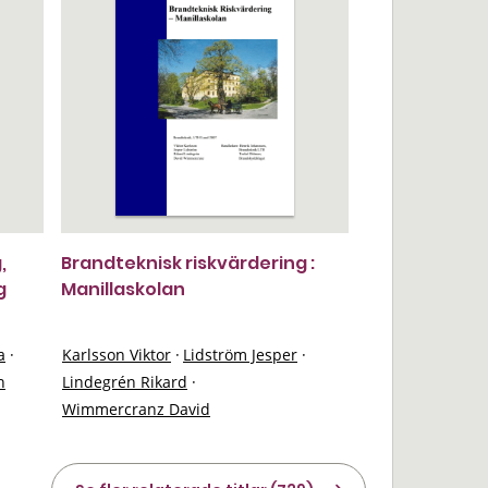
,
Brandteknisk riskvärdering :
g
Manillaskolan
a
·
Karlsson Viktor
·
Lidström Jesper
·
n
Lindegrén Rikard
·
Wimmercranz David