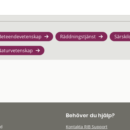
Beteendevetenskap
Räddningstjänst
Särskil
Naturvetenskap
Behöver du hjälp?
öd
Kontakta RIB Support