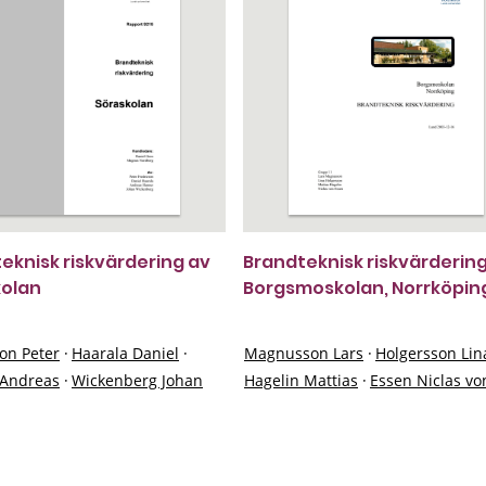
eknisk riskvärdering av
Brandteknisk riskvärdering
kolan
Borgsmoskolan, Norrköpin
on Peter
·
Haarala Daniel
·
Magnusson Lars
·
Holgersson Lin
Andreas
·
Wickenberg Johan
Hagelin Mattias
·
Essen Niclas vo