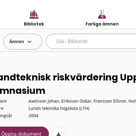
Bibliotek
Farliga ämnen
Ämnen
andteknisk riskvärdering Up
mnasium
tare
Axelsson Johan, Eriksson Oskar, Fransson Ellinor, Hul
re
Lunds tekniska högskola (LTH)
ingsår
2004
Öppna dokument