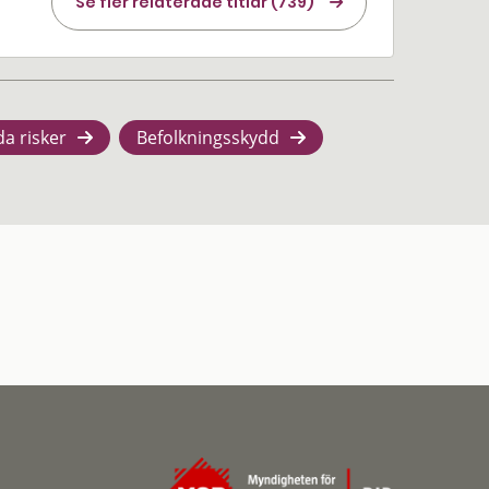
Se fler relaterade titlar (739)
da risker
Befolkningsskydd