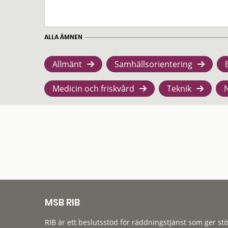
ALLA ÄMNEN
Allmänt
Samhällsorientering
Medicin och friskvård
Teknik
MSB RIB
RIB är ett beslutsstöd för räddningstjänst som ger st