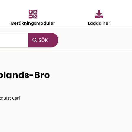
Beräkningsmoduler
Ladda ner
plands-Bro
tquist Carl