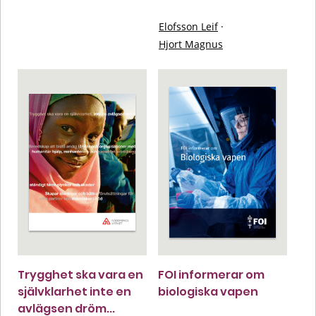
Elofsson Leif
·
Hjort Magnus
Trygghet ska vara en
FOI informerar om
självklarhet inte en
biologiska vapen
avlägsen dröm...