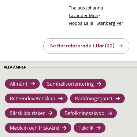
Thelaus Johanna
·
Lavander Moa
·
Noppa Laila
·
Stenberg Per
Se fler relaterade titlar (20)
ALLA ÄMNEN
Allmänt
Samhällsorientering
Beteendevetenskap
Räddningstjänst
Särskilda risker
Befolkningsskydd
Medicin och friskvård
Teknik