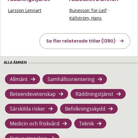
Larsson Lennart
Runesson Tor-Leif
·
Källström, Hans
Se fler relaterade titlar (1390)
ALLA ÄMNEN
Allmänt
Samhällsorientering
Beteendevetenskap
Räddningstjänst
Särskilda risker
Befolkningsskydd
Medicin och friskvård
Teknik