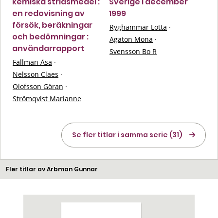
kemiska stridsmedel :
Sverige i december
en redovisning av
1999
försök, beräkningar
Ryghammar Lotta
·
och bedömningar :
Agaton Mona
·
användarrapport
Svensson Bo R
Fällman Åsa
·
Nelsson Claes
·
Olofsson Göran
·
Strömqvist Marianne
Se fler titlar i samma serie (31)
Fler titlar av Arbman Gunnar