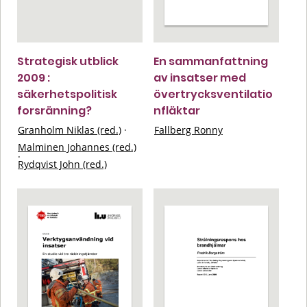
Strategisk utblick
En sammanfattning
2009 :
av insatser med
säkerhetspolitisk
övertrycksventilatio
forsränning?
nfläktar
Granholm Niklas (red.)
·
Fallberg Ronny
Malminen Johannes (red.)
·
Rydqvist John (red.)