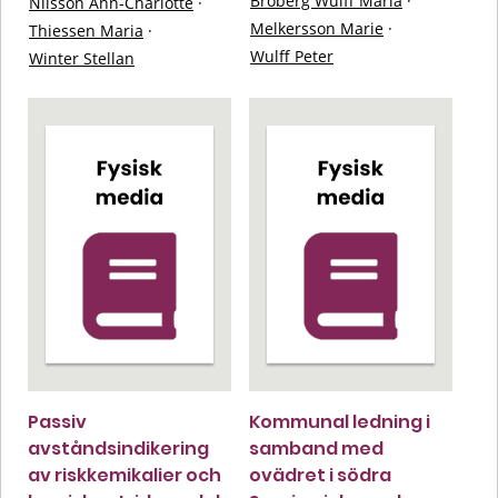
Broberg Wulff Maria
·
Nilsson Ann-Charlotte
·
Melkersson Marie
·
Thiessen Maria
·
Wulff Peter
Winter Stellan
Passiv
Kommunal ledning i
avståndsindikering
samband med
av riskkemikalier och
ovädret i södra