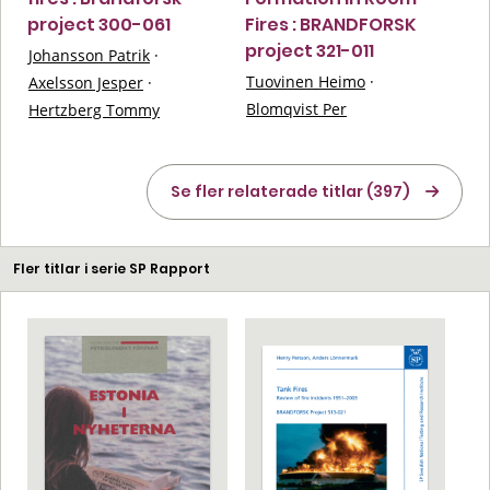
project 300-061
Fires : BRANDFORSK
project 321-011
Johansson Patrik
·
Tuovinen Heimo
·
Axelsson Jesper
·
Blomqvist Per
Hertzberg Tommy
Se fler relaterade titlar (397)
Fler titlar i serie SP Rapport