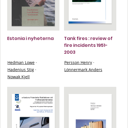
Estonia i nyheterna
Tank fires : review of
fire incidents 1951-
2003
Hedman Lowe
·
Persson Henry
·
Hadenius Stig
·
Lönnermark Anders
Nowak Kjell