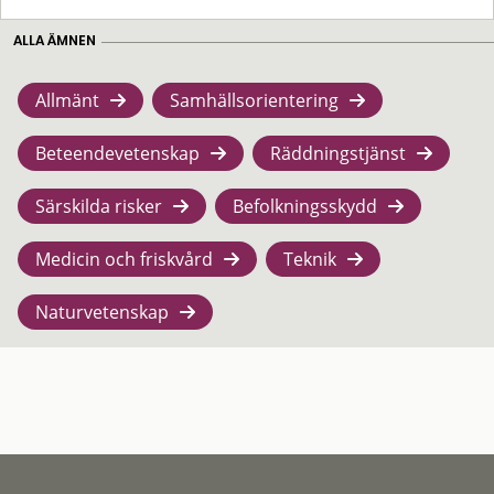
ALLA ÄMNEN
Allmänt
Samhällsorientering
Beteendevetenskap
Räddningstjänst
Särskilda risker
Befolkningsskydd
Medicin och friskvård
Teknik
Naturvetenskap