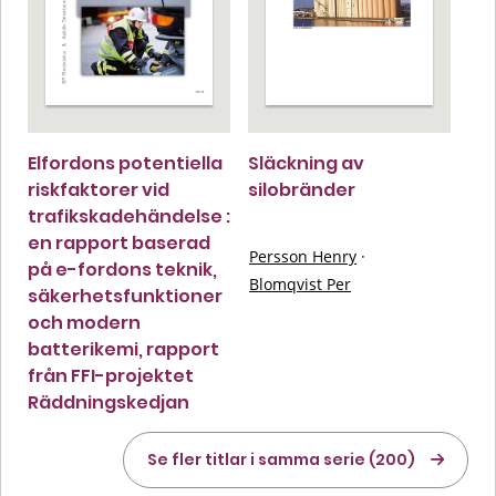
Elfordons potentiella
Släckning av
riskfaktorer vid
silobränder
trafikskadehändelse :
en rapport baserad
Persson Henry
·
på e-fordons teknik,
Blomqvist Per
säkerhetsfunktioner
och modern
batterikemi, rapport
från FFI-projektet
Räddningskedjan
Se fler titlar i samma serie (200)