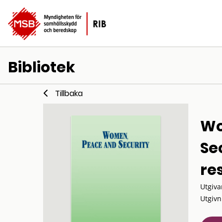
Bibliotek
Tillbaka
Wo
Se
re
Utgiva
Utgivn