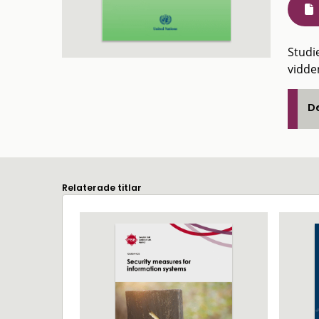
Studie
vidde
De
Relaterade titlar