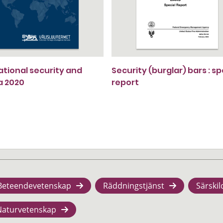
ational security and
Security (burglar) bars : sp
a 2020
report
Beteendevetenskap
Räddningstjänst
Särskil
Naturvetenskap