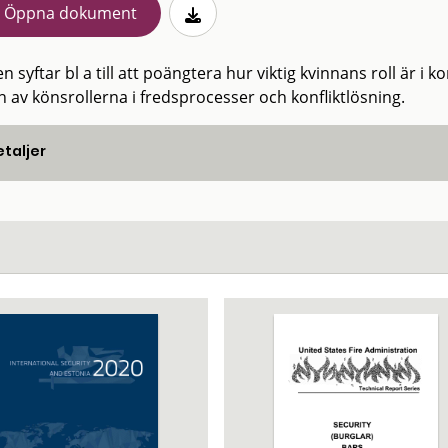
Öppna dokument
n syftar bl a till att poängtera hur viktig kvinnans roll är 
n av könsrollerna i fredsprocesser och konfliktlösning.
taljer