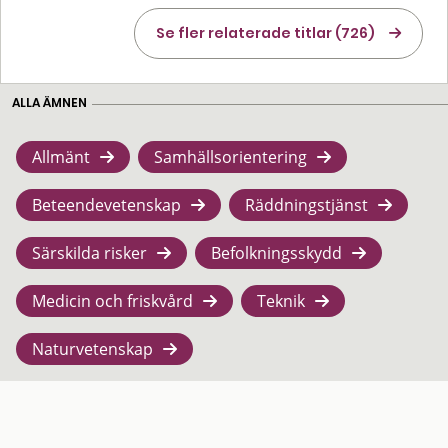
Se fler relaterade titlar (726)
ALLA ÄMNEN
Allmänt
Samhällsorientering
Beteendevetenskap
Räddningstjänst
Särskilda risker
Befolkningsskydd
Medicin och friskvård
Teknik
Naturvetenskap