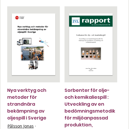
Nya verktyg och
Sorbenter för olje-
metoder för
och kemikaliespill :
strandnära
Utveckling av en
bekämpning av
bedömningsmetodik
oljespill i Sverige
för miljöanpassad
produktion,
Pålsson Jonas
·