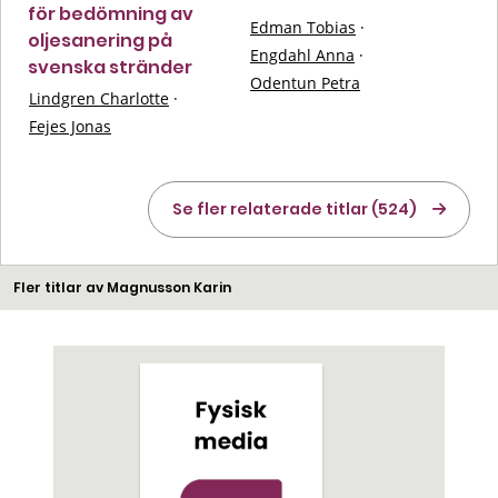
för bedömning av
Edman Tobias
·
oljesanering på
Engdahl Anna
·
svenska stränder
Odentun Petra
Lindgren Charlotte
·
Fejes Jonas
Se fler relaterade titlar (524)
Fler titlar av Magnusson Karin