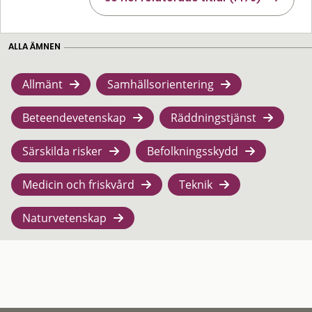
ALLA ÄMNEN
Allmänt
Samhällsorientering
Beteendevetenskap
Räddningstjänst
Särskilda risker
Befolkningsskydd
Medicin och friskvård
Teknik
Naturvetenskap