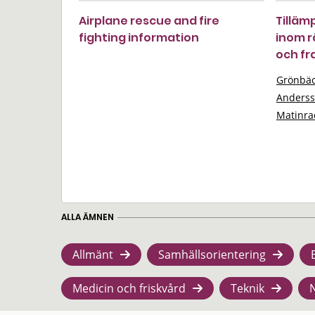
Airplane rescue and fire
Tilläm
fighting information
inom r
och fr
Grönbäc
Anderss
Matinra
ALLA ÄMNEN
Allmänt
Samhällsorientering
Medicin och friskvård
Teknik