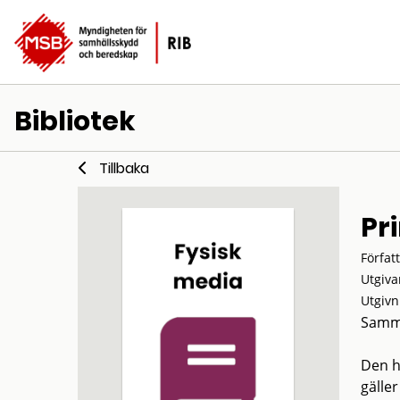
Bibliotek
Tillbaka
Pri
Förfat
Utgiva
Utgivn
Samm
Den h
gälle