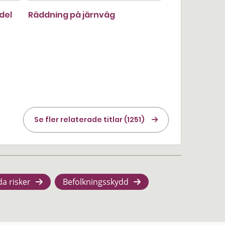
del
Räddning på järnväg
Se fler relaterade titlar (1251)
da risker
Befolkningsskydd