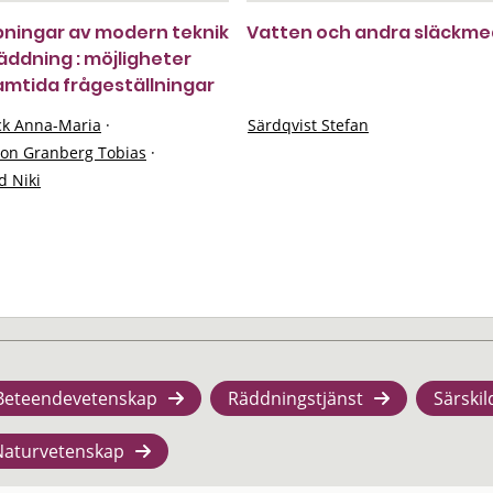
pningar av modern teknik
Vatten och andra släckme
äddning : möjligheter
amtida frågeställningar
k Anna-Maria
·
Särdqvist Stefan
on Granberg Tobias
·
d Niki
Beteendevetenskap
Räddningstjänst
Särskil
Naturvetenskap