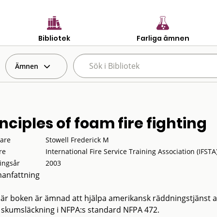
Bibliotek
Farliga ämnen
Ämnen
nciples of foam fire fighting
tare
Stowell Frederick M
re
International Fire Service Training Association (IFSTA
ingsår
2003
anfattning
är boken är ämnad att hjälpa amerikansk räddningstjänst att 
r skumsläckning i NFPA:s standard NFPA 472.