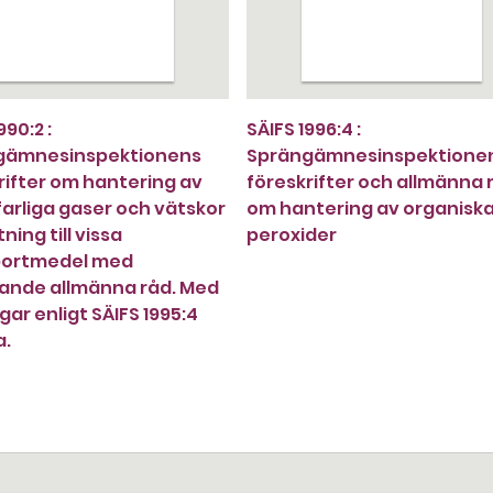
990:2 :
SÄIFS 1996:4 :
gämnesinspektionens
Sprängämnesinspektione
rifter om hantering av
föreskrifter och allmänna 
arliga gaser och vätskor
om hantering av organisk
tning till vissa
peroxider
portmedel med
ande allmänna råd. Med
gar enligt SÄIFS 1995:4
a.