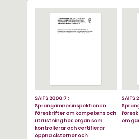
SÄIFS 2000:7 :
SÄIFS 2
Sprängämnesinspektionen
Sprän
föreskrifter om kompetens och
föresk
utrustning hos organ som
om ga
kontrollerar och certifierar
öppna cisterner och