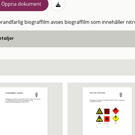
Öppna dokument
randfarlig biograffilm avses biograffilm som innehåller nitr
taljer