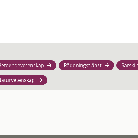
Beteendevetenskap
Räddningstjänst
Särskil
Naturvetenskap