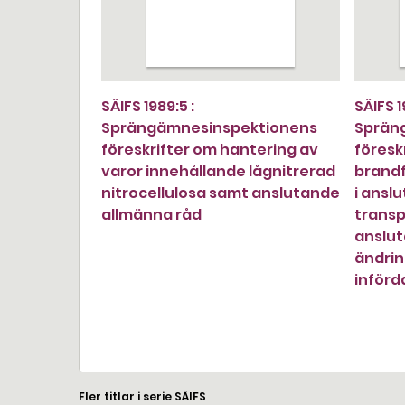
SÄIFS 1989:5 :
SÄIFS 1
Sprängämnesinspektionens
Sprän
föreskrifter om hantering av
föresk
varor innehållande lågnitrerad
brandf
nitrocellulosa samt anslutande
i anslu
allmänna råd
trans
anslut
ändrin
införd
Fler titlar i serie SÄIFS