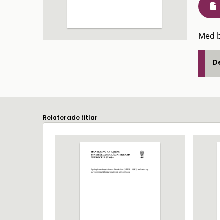
Med b
De
Relaterade titlar