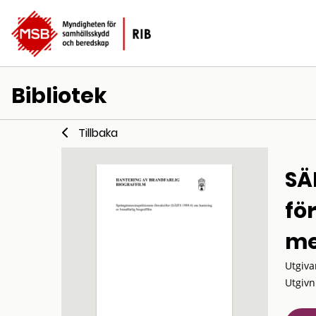
Bibliotek
Tillbaka
SÄ
fö
me
Utgiva
Utgivn