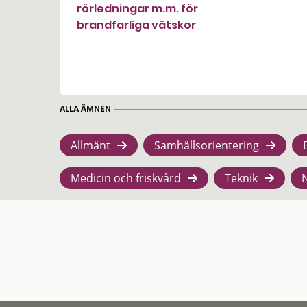
rörledningar m.m. för
brandfarliga vätskor
ALLA ÄMNEN
Allmänt
Samhällsorientering
Medicin och friskvård
Teknik