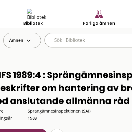
Bibliotek
Farliga ämnen
Ämnen
IFS 1989:4 : Sprängämnesins
reskrifter om hantering av br
d anslutande allmänna råd
re
Sprängämnesinspektionen (SÄI)
ingsår
1989