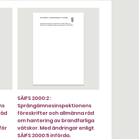
SÄIFS 2000:2 :
ns
Sprängämnesinspektionens
råd
föreskrifter och allmänna råd
om hantering av brandfarliga
för
vätskor. Med ändringar enligt
SÄIFS 2000:5 införda.