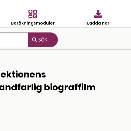
Beräkningsmoduler
Ladda ner
pektionens
andfarlig biograffilm