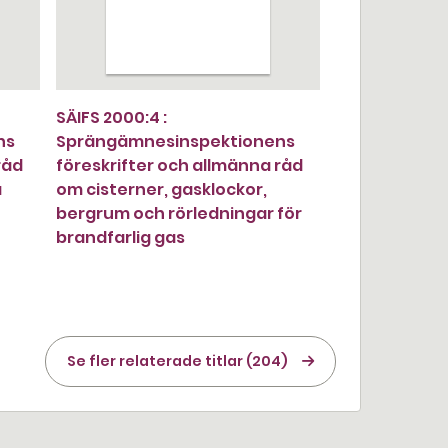
SÄIFS 2000:4 :
ns
Sprängämnesinspektionens
råd
föreskrifter och allmänna råd
a
om cisterner, gasklockor,
bergrum och rörledningar för
brandfarlig gas
Se fler relaterade titlar (204)