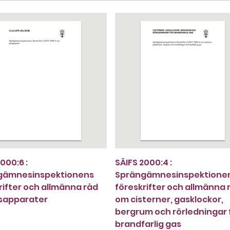
000:6 :
SÄIFS 2000:4 :
gämnesinspektionens
Sprängämnesinspektione
rifter och allmänna råd
föreskrifter och allmänna 
sapparater
om cisterner, gasklockor,
bergrum och rörledningar 
brandfarlig gas